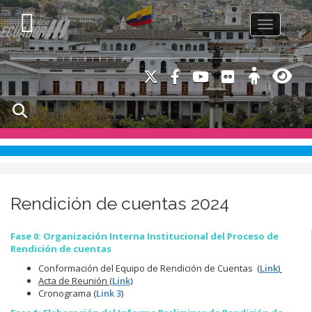
Toggle na
Rendición de cuentas 2024
Fase 0: Organización Interna Institucional del Proceso de
Rendición de cuentas
Conformación del Equipo de Rendición de Cuentas
(
Link
)
Acta de Reunión (
Link)
Cronograma (
Link 3
)