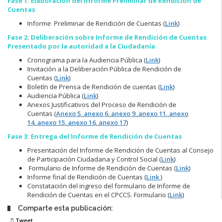
Fase 1: Elaboración del Informe Preliminar de Rendición de
Cuentas
Informe Preliminar de Rendición de Cuentas
(
Link
)
Fase 2: Deliberación sobre Informe de Rendición de Cuentas
Presentado por la autoridad a la Ciudadanía
Cronograma para la Audiencia Pública
(
Link
)
Invitación a la Deliberación Pública de Rendición de
Cuentas
(
Link
)
Boletín de Prensa de Rendición de cuentas
(
Link
)
Audiencia Pública
(
Link
)
Anexos Justificativos del Proceso de Rendición de
Cuentas
(
Anexo 5
,
anexo 6
,
anexo 9
,
anexo 11
,
anexo
14
,
anexo 15
,
anexo 16
,
anexo 17
)
Fase 3: Entrega del Informe de Rendición de Cuentas
Presentación del Informe de Rendición de Cuentas al Consejo
de Participación Ciudadana y Control Social
(
Link
)
Formulario de Informe de Rendición de Cuentas
(
Link
)
Informe final de Rendición de Cuentas
(
Link
)
Constatación del ingreso del formulario de Informe de
Rendición de Cuentas en el CPCCS. Formulario
(
Link
)
Comparte esta publicación:
Tweet