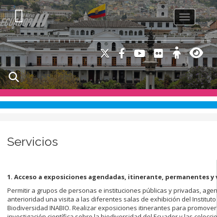
Toggle na
Servicios
1. Acceso a exposiciones agendadas, itinerante, permanentes y v
Permitir a grupos de personas e instituciones públicas y privadas, age
anterioridad una visita a las diferentes salas de exhibición del Institut
Biodiversidad INABIO. Realizar exposiciones itinerantes para promover 
investigación científica sobre la biodiversidad del Ecuador y las colecci