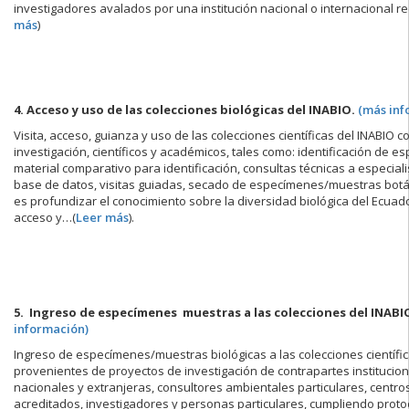
investigadores avalados por una institución nacional o internacional r
más
)
4. Acceso y uso de las colecciones biológicas del INABIO.
(más inf
Visita, acceso, guianza y uso de las colecciones científicas del INABIO c
investigación, científicos y académicos, tales como: identificación de 
material comparativo para identificación, consultas técnicas a especialis
base de datos, visitas guiadas, secado de especímenes/muestras botá
es profundizar el conocimiento sobre la diversidad biológica del Ecuad
acceso y…(
Leer más
).
5. Ingreso de especímenes muestras a las colecciones del INABI
información)
Ingreso de especímenes/muestras biológicas a las colecciones científic
provenientes de proyectos de investigación de contrapartes institucion
nacionales y extranjeras, consultores ambientales particulares, centr
acreditados, investigadores y personas particulares, cumpliendo pro