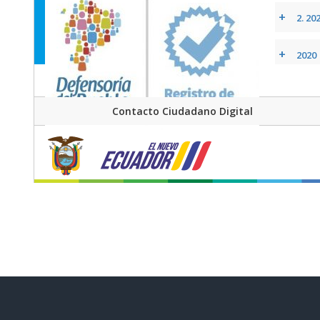
+
2. 20
+
2020
+
2019
Contacto Ciudadano Digital
+
2016
+
2017
+
2018
+
Form
+
Rema