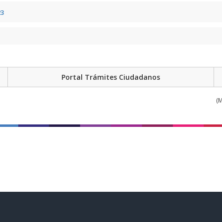
23
Portal Trámites Ciudadanos
(M
atos
te de bienes